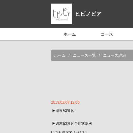
ヒビノビア
ホーム
コース
ホーム
ニュース一覧
ニュース詳細
2019/02/08 12:00
︎ ▶︎週末&3連休
︎ ▶︎週末&3連休予約状況◀︎
いつも満席で入れない、、、