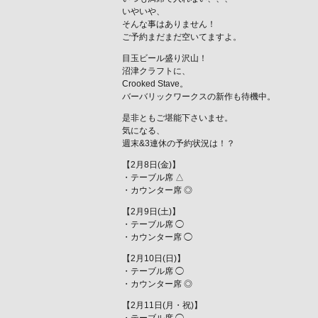
いやいや、
そんな事はありません！
ご予約まだまだ空いてますよ。
目玉ビール盛り沢山！
沼津クラフトに、
Crooked Stave。
バーバリックワークスの新作も待機中。
是非ともご堪能下さいませ。
気になる、
週末&3連休の予約状況は！？
【2月8日(金)】
・テーブル席 △
・カウンター席 ◎
【2月9日(土)】
・テーブル席 ◯
・カウンター席 ◯
【2月10日(日)】
・テーブル席 ◯
・カウンター席 ◎
【2月11日(月・祝)】