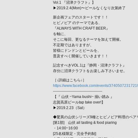
Vol.1 『沼津クラフト』】
▶︎2019.2.4(Mon)〜ビールなくなり次第終了
新企画フェアのスタートです！！
ヒビノビア のテーマである、
『ALWAYS WITH CRAFT BEER』
を軸に、
そこに毎回、更なるテーマを加えて開催。
不定期ではありますが、
皆様にドンドンとビールを、
普及すべく開催していきます！！
記念すべきVOL.1は『静岡・沼津クラフト』
存分に沼津クラフトをお楽しみ下さいませ。
［↓詳細はこちら↓］
https://www.facebook.com/events/374050723172193
----------------------------------------
【『 山伏 ~Yama bushi~ 揃い踏み 』
志賀高原ビールtap take over!】
▶︎2019.2.23（Sat）
◆驚異の山伏シリーズ9種とヒビノビア料理のペア
[第1部] 山伏 all tasting & food piaring
・14:00~16:00
[25名様限定・完全予約制]