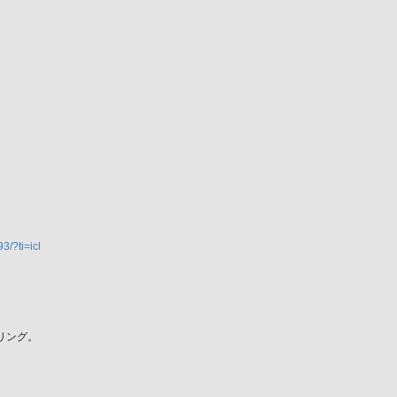
/?ti=icl
リング。