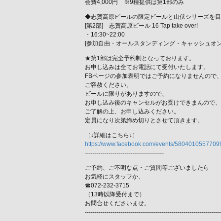
会費4,000円 ※9種提供は第1部のみ
◆志賀高原ビールの限定ビールと山伏シリーズを目
[第2部] 志賀高原ビール 16 Tap take over!
・16:30~22:00
[参加自由・オールスタンディング・キャッシュオン
★第1部は完全予約制となっております。
お申し込みは全てお電話にて受付いたします。
FBページの参加表明ではご予約になりませんので
ご容赦ください。
ビールに限りがありますので、
お申し込み後のキャンセルがお受けできまんので、
ご了解の上、お申し込みください。
定員になり次第締め切りとさせて頂きます。
［↓詳細はこちら↓］
https://www.facebook.com/events/580401055770995
----------------------------------------
ご予約、ご不明な点・ご質問等ございましたら
お気軽にスタッフか、
☎︎072-232-3715
（13時以降受付まで）
お問合せくださいませ。
---------------------------------------------------------------------