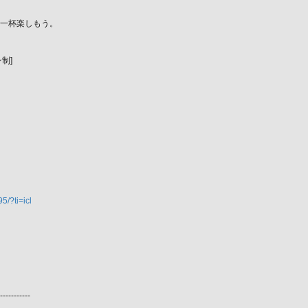
一杯楽しもう。
制]
、
/?ti=icl
-----------