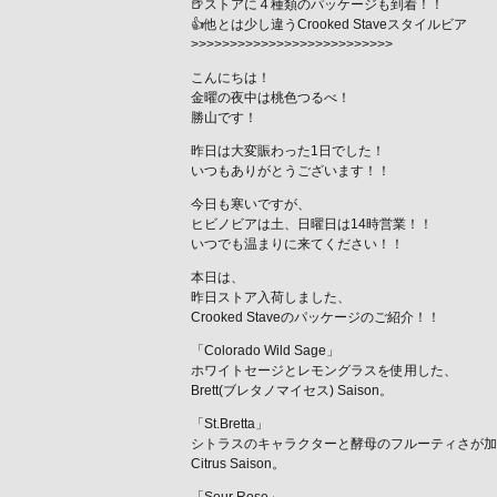
🍺ストアに４種類のパッケージも到着！！
👍他とは少し違うCrooked Staveスタイルビア
>>>>>>>>>>>>>>>>>>>>>>>>>>
こんにちは！
金曜の夜中は桃色つるべ！
勝山です！
昨日は大変賑わった1日でした！
いつもありがとうございます！！
今日も寒いですが、
ヒビノビアは土、日曜日は14時営業！！
いつでも温まりに来てください！！
本日は、
昨日ストア入荷しました、
Crooked Staveのパッケージのご紹介！！
「Colorado Wild Sage」
ホワイトセージとレモングラスを使用した、
Brett(ブレタノマイセス) Saison。
「St.Bretta」
シトラスのキャラクターと酵母のフルーティさが加
Citrus Saison。