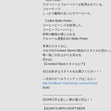
「Sour Rose」
ラズベリーとブルーベリーが使用されている、
フルーティで、
しっかり酸味のきいたサワーエール。
「Coffee Baltic Porter」
コーヒービーンズを使用した、
コーヒーフレーバーと、
特有の酸味が感じられる、
アルコール度数8.0の Baltic Porter。
本来のスタイルに、
それぞれCrooked Staveの独自のスタイルが交わ
唯一無二の仕上がりを見せる、
言わば、
【Crooked Staveスタイルビア】
ぜひお好きなスタイルをお選びください！！
↓↓今日のビールラインナップはこちら↓↓
http://craftbeer-manmendo.com/archives/
9190
----------------------------------------
2019年2月も楽しい事が盛り沢山！！
----------------------------------------
【ALWAYS WITH CRAFT BEER