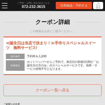
ご予約・お問い合わせはこちら
空席確認・予約する
072-232-3615
送る
クーポン詳細
この画面をお店にご提示ください。
≪誕生日は当店で決まり！≫手作りスペシャルスイー
ツ 無料サービス!
予約時＆入店時
提示条件
ホットペッパーからご予約で、来店日の前後3日間が「お
誕生日の方のみ」のスペシャルサービスです。他券・サ
利用条件
ービス併用不可となります。
クーポン一覧へ戻る
ご利用上の注意