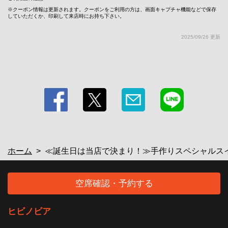
クーポン情報は更新されます。クーポンをご利用の方は、画面キャプチャ機能などで保存
していただくか、印刷して来店時にお持ち下さい。
この店舗情報をシェアする
2025/09/26 更新
≪誕生日は当店で決まり！≫手作りスペシャルスイーツ
無料サービス! | ヒビノビア
大阪府堺市堺区北瓦町２-1-24 ぼてじゅうビルB1
https://hibinobeer.owst.jp/coupons/207728958
お店情報をコピー
ホーム
≪誕生日は当店で決まり！≫手作りスペシャルスイ
閉じる
空席確認・予約する
ヒビノビア